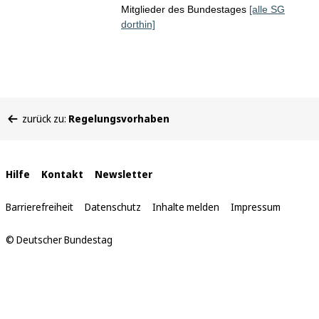
Mitglieder des Bundestages
[alle SG
dorthin]
Sie
zurück zu:
Regelungsvorhaben
befinden
sich
hier:
Interne
Hilfe
Kontakt
Newsletter
Links
Barrierefreiheit
Datenschutz
Inhalte melden
Impressum
© Deutscher Bundestag