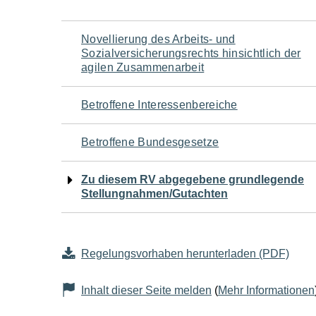
Navigation
Novellierung des Arbeits- und
Sozialversicherungsrechts hinsichtlich der
für
agilen Zusammenarbeit
den
Betroffene Interessenbereiche
Seiteninhalt
Betroffene Bundesgesetze
Zu diesem RV abgegebene grundlegende
Stellungnahmen/Gutachten
Regelungsvorhaben herunterladen (PDF)
Inhalt dieser Seite melden
(
Mehr Informationen