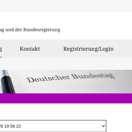
Direkt
zum
ag und der Bundesregierung
Inhalt
ausgewählt
g
Kontakt
Registrierung/Login