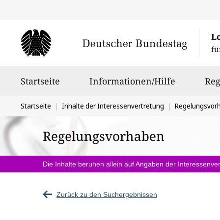
L
fü
Hauptnavigation
Startseite
Informationen/Hilfe
Reg
Sie
Startseite
Inhalte der Interessenvertretung
Regelungsvor
befinden
Regelungsvorhaben
sich
hier:
Die Inhalte beruhen allein auf Angaben der Interessenver
Zurück zu den Suchergebnissen