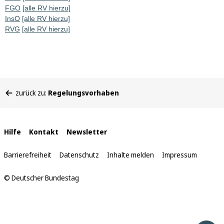
FGO
[alle RV hierzu]
InsO
[alle RV hierzu]
RVG
[alle RV hierzu]
Sie
zurück zu:
Regelungsvorhaben
befinden
sich
hier:
Interne
Hilfe
Kontakt
Newsletter
Links
Barrierefreiheit
Datenschutz
Inhalte melden
Impressum
© Deutscher Bundestag