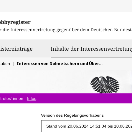
obbyregister
r die Interessenvertretung gegenüber dem
Deutschen Bundest
istereinträge
Inhalte der Interessenvertretun
haben
Interessen von Dolmetschern und Übersetzern bei Videokonferenz in ZIvil-/Fachverfahren berücksichtigen
treter/-innen -
Infos
.
Version des Regelungsvorhabens