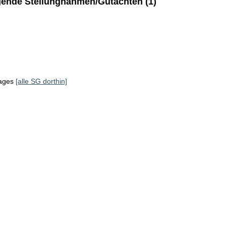
ende Stellungnahmen/Gutachten (1)
tages
[alle SG dorthin]