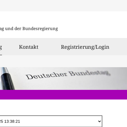
Direkt
zum
ag und der Bundesregierung
Inhalt
ausgewählt
g
Kontakt
Registrierung/Login