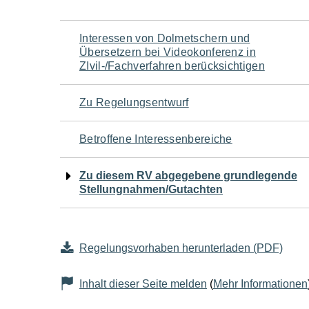
Navigation
Interessen von Dolmetschern und
Übersetzern bei Videokonferenz in
für
ZIvil-/Fachverfahren berücksichtigen
den
Zu Regelungsentwurf
Seiteninhalt
Betroffene Interessenbereiche
Zu diesem RV abgegebene grundlegende
Stellungnahmen/Gutachten
Regelungsvorhaben herunterladen (PDF)
Inhalt dieser Seite melden
(
Mehr Informationen