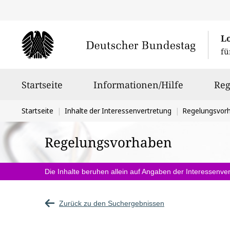
L
fü
Hauptnavigation
Startseite
Informationen/Hilfe
Reg
Sie
Startseite
Inhalte der Interessenvertretung
Regelungsvor
befinden
Regelungsvorhaben
sich
hier:
Die Inhalte beruhen allein auf Angaben der Interessenver
Zurück zu den Suchergebnissen