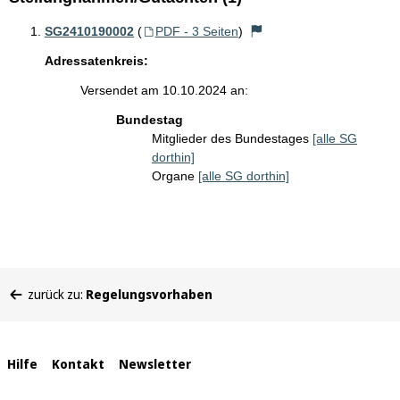
SG2410190002
(
PDF - 3 Seiten
)
Adressatenkreis:
Versendet am 10.10.2024 an:
Bundestag
Mitglieder des Bundestages
[alle SG
dorthin]
Organe
[alle SG dorthin]
Sie
zurück zu:
Regelungsvorhaben
befinden
sich
hier:
Interne
Hilfe
Kontakt
Newsletter
Links