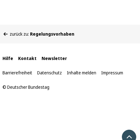
Sie
zurück zu:
Regelungsvorhaben
befinden
sich
hier:
Interne
Hilfe
Kontakt
Newsletter
Links
Barrierefreiheit
Datenschutz
Inhalte melden
Impressum
© Deutscher Bundestag
Nach