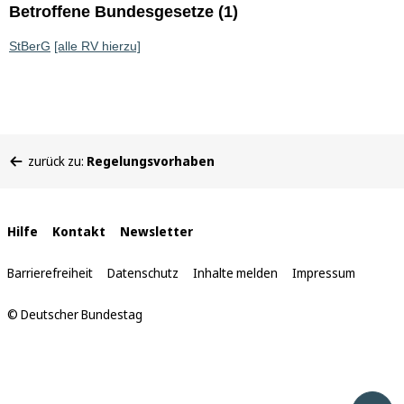
Betroffene Bundesgesetze (1)
StBerG
[alle RV hierzu]
Sie
zurück zu:
Regelungsvorhaben
befinden
sich
hier:
Interne
Hilfe
Kontakt
Newsletter
Links
Barrierefreiheit
Datenschutz
Inhalte melden
Impressum
© Deutscher Bundestag