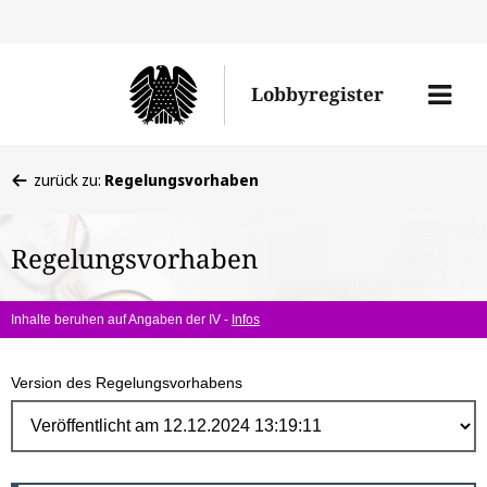
Direk
zum
Men
Lobbyregister
Inhal
öffne
Sie
zurück zu:
Regelungsvorhaben
befinden
sich
Regelungsvorhaben
hier:
Inhalte beruhen auf Angaben der IV -
Infos
Version des Regelungsvorhabens