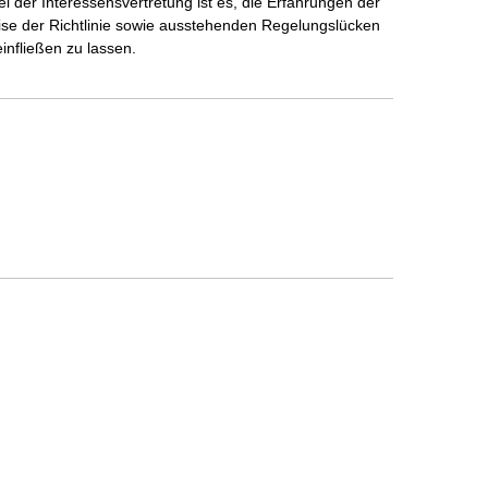
iel der Interessensvertretung ist es, die Erfahrungen der
sweise der Richtlinie sowie ausstehenden Regelungslücken
infließen zu lassen.