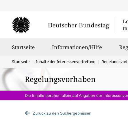
L
fü
Hauptnavigation
Startseite
Informationen/Hilfe
Reg
Sie
Startseite
Inhalte der Interessenvertretung
Regelungsvor
befinden
Regelungsvorhaben
sich
hier:
Die Inhalte beruhen allein auf Angaben der Interessenver
Zurück zu den Suchergebnissen