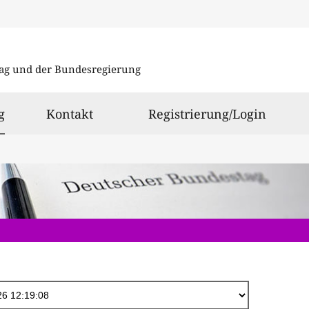
Direkt
zum
ag und der Bundesregierung
Inhalt
ausgewählt
g
Kontakt
Registrierung/Login