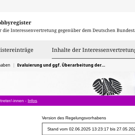
obbyregister
r die Interessenvertretung gegenüber dem
Deutschen Bundest
istereinträge
Inhalte der Interessenvertretun
haben
Evaluierung und ggf. Überarbeitung der DGRL 2014/68/EU im Sinne der notifizierten Stellen
treter/-innen -
Infos
.
Version des Regelungsvorhabens