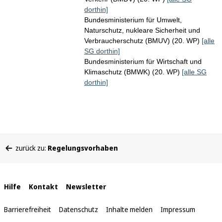
dorthin]
Bundesministerium für Umwelt,
Naturschutz, nukleare Sicherheit und
Verbraucherschutz (BMUV) (20. WP)
[alle
SG dorthin]
Bundesministerium für Wirtschaft und
Klimaschutz (BMWK) (20. WP)
[alle SG
dorthin]
Sie
zurück zu:
Regelungsvorhaben
befinden
sich
hier:
Interne
Hilfe
Kontakt
Newsletter
Links
Barrierefreiheit
Datenschutz
Inhalte melden
Impressum