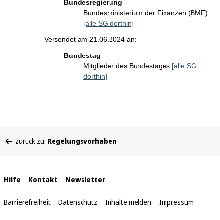
Bundesregierung
Bundesministerium der Finanzen (BMF)
[alle SG dorthin]
Versendet am 21.06.2024 an:
Bundestag
Mitglieder des Bundestages
[alle SG
dorthin]
Sie
zurück zu:
Regelungsvorhaben
befinden
sich
hier:
Interne
Hilfe
Kontakt
Newsletter
Links
Barrierefreiheit
Datenschutz
Inhalte melden
Impressum