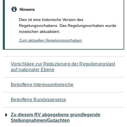
Hinweis
Dies ist eine historische Version des
Regelungsvorhabens. Das Regelungsvorhaben wurde
inzwischen aktualisiert.
Zum aktuellen Regelungsvorhaben
Navigation
Vorschläge zur Reduzierung der Regulierungslast
auf nationaler Ebene
für
den
Betroffene Interessenbereiche
Seiteninhalt
Betroffene Bundesgesetze
Zu diesem RV abgegebene grundlegende
Stellungnahmen/Gutachten