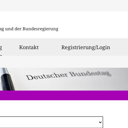
Direkt
zum
ag und der Bundesregierung
Inhalt
ausgewählt
g
Kontakt
Registrierung/Login