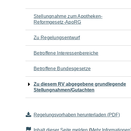
Navigation
Stellungnahme zum Apotheken-
Reformgesetz-ApoRG
für
Zu Regelungsentwurf
den
Betroffene Interessenbereiche
Seiteninhalt
Betroffene Bundesgesetze
Zu diesem RV abgegebene grundlegende
Stellungnahmen/Gutachten
Regelungsvorhaben herunterladen (PDF)
Inhalt dieser Seite melden
(
Mehr Informationen