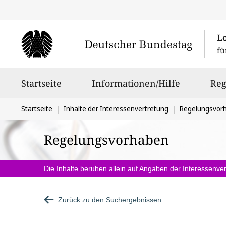
L
fü
Hauptnavigation
Startseite
Informationen/Hilfe
Reg
Sie
Startseite
Inhalte der Interessenvertretung
Regelungsvor
befinden
Regelungsvorhaben
sich
hier:
Die Inhalte beruhen allein auf Angaben der Interessenver
Zurück zu den Suchergebnissen