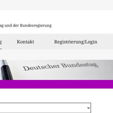
Direkt
zum
ag und der Bundesregierung
Inhalt
ausgewählt
g
Kontakt
Registrierung/Login