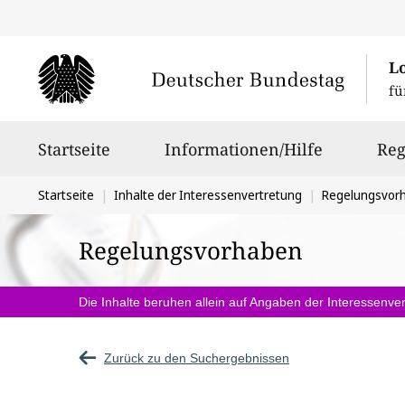
L
fü
Hauptnavigation
Startseite
Informationen/Hilfe
Reg
Sie
Startseite
Inhalte der Interessenvertretung
Regelungsvor
befinden
Regelungsvorhaben
sich
hier:
Die Inhalte beruhen allein auf Angaben der Interessenver
Zurück zu den Suchergebnissen