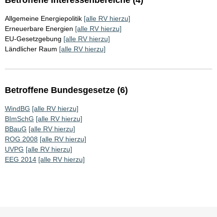
Betroffene Interessenbereiche (4)
Allgemeine Energiepolitik
[alle RV hierzu]
Erneuerbare Energien
[alle RV hierzu]
EU-Gesetzgebung
[alle RV hierzu]
Ländlicher Raum
[alle RV hierzu]
Betroffene Bundesgesetze (6)
WindBG
[alle RV hierzu]
BImSchG
[alle RV hierzu]
BBauG
[alle RV hierzu]
ROG 2008
[alle RV hierzu]
UVPG
[alle RV hierzu]
EEG 2014
[alle RV hierzu]
Sie