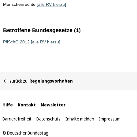
Menschenrechte
[alle RV hierzu]
Betroffene Bundesgesetze (1)
PflSchG 2012
[alle RV hierzu]
Sie
zurück zu:
Regelungsvorhaben
befinden
sich
hier:
Interne
Hilfe
Kontakt
Newsletter
Links
Barrierefreiheit
Datenschutz
Inhalte melden
Impressum
© Deutscher Bundestag