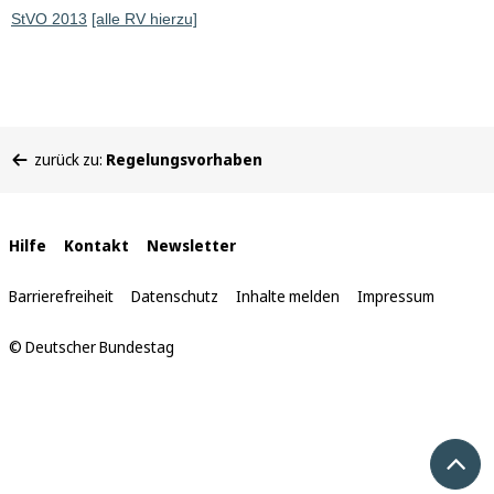
StVO 2013
[alle RV hierzu]
Sie
zurück zu:
Regelungsvorhaben
befinden
sich
hier:
Interne
Hilfe
Kontakt
Newsletter
Links
Barrierefreiheit
Datenschutz
Inhalte melden
Impressum
© Deutscher Bundestag
Nach