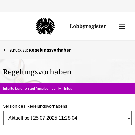
Direk
zum
Men
Lobbyregister
Inhal
öffne
Sie
zurück zu:
Regelungsvorhaben
befinden
sich
Regelungsvorhaben
hier:
Inhalte beruhen auf Angaben der IV -
Infos
Version des Regelungsvorhabens