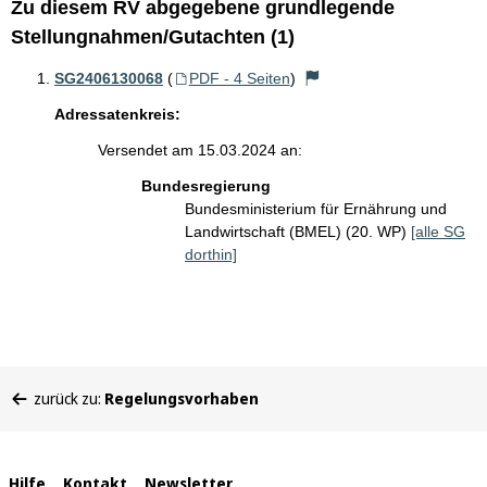
Zu diesem RV abgegebene grundlegende
Stellungnahmen/Gutachten (1)
SG2406130068
(
PDF - 4 Seiten
)
Adressatenkreis:
Versendet am 15.03.2024 an:
Bundesregierung
Bundesministerium für Ernährung und
Landwirtschaft (BMEL) (20. WP)
[alle SG
dorthin]
Sie
zurück zu:
Regelungsvorhaben
befinden
sich
hier:
Hilfe
Kontakt
Newsletter