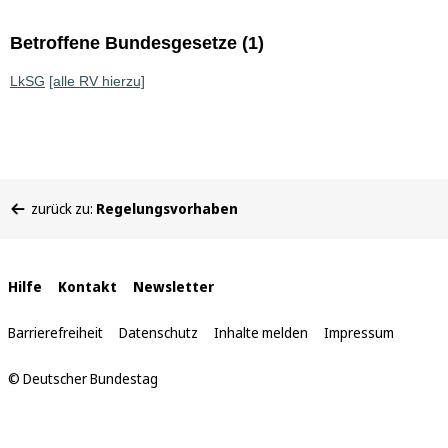
Betroffene Bundesgesetze (1)
LkSG
[alle RV hierzu]
Sie
zurück zu:
Regelungsvorhaben
befinden
sich
hier:
Interne
Hilfe
Kontakt
Newsletter
Links
Barrierefreiheit
Datenschutz
Inhalte melden
Impressum
© Deutscher Bundestag