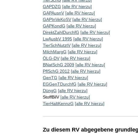
TierSchG
[alle RV hierzu]
GAPDZG
[alle RV hierzu]
GAPAusnV
[alle RV hierzu]
GAPInVeKoSV
[alle RV hierzu]
GAPKondG
[alle RV hierzu]
DirektZahlDurchfG
[alle RV hierzu]
LwAusbV 1995
[alle RV hierzu]
TierSchNutztV
[alle RV hierzu]
MilchMargG
[alle RV hierzu]
ÖLG-DV
[alle RV hierzu]
BNatSchG 2009
[alle RV hierzu]
PflSchG 2012
[alle RV hierzu]
GenTG
[alle RV hierzu]
EGGenTDurchfG
[alle RV hierzu]
DüngG
[alle RV hierzu]
StoffBilV
[alle RV hierzu]
TierHaltKennzG
[alle RV hierzu]
Zu diesem RV abgegebene grundleg