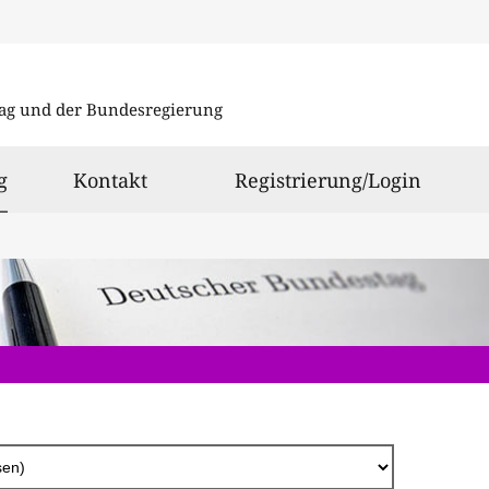
Direkt
zum
ag und der Bundesregierung
Inhalt
ausgewählt
g
Kontakt
Registrierung/Login