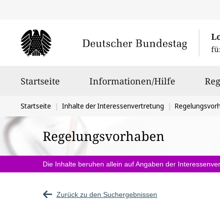
L
fü
Hauptnavigation
Startseite
Informationen/Hilfe
Reg
Sie
Startseite
Inhalte der Interessenvertretung
Regelungsvor
befinden
Regelungsvorhaben
sich
hier:
Die Inhalte beruhen allein auf Angaben der Interessenver
Zurück zu den Suchergebnissen