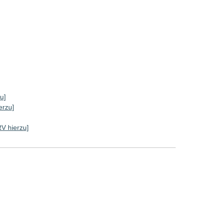
u]
erzu]
RV hierzu]