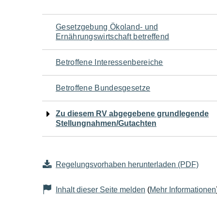
Navigation
Gesetzgebung Ökoland- und
Ernährungswirtschaft betreffend
für
Betroffene Interessenbereiche
den
Betroffene Bundesgesetze
Seiteninhalt
Zu diesem RV abgegebene grundlegende
Stellungnahmen/Gutachten
Regelungsvorhaben herunterladen (PDF)
Inhalt dieser Seite melden
(
Mehr Informationen