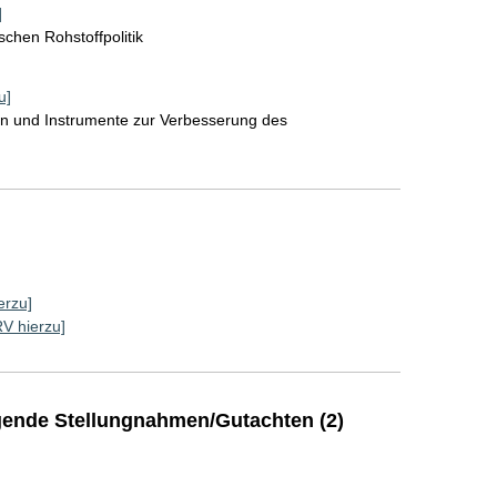
]
chen Rohstoffpolitik
u]
en und Instrumente zur Verbesserung des
erzu]
RV hierzu]
ende Stellungnahmen/Gutachten (2)