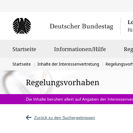
L
fü
Hauptnavigation
Startseite
Informationen/Hilfe
Reg
Sie
Startseite
Inhalte der Interessenvertretung
Regelungsvor
befinden
Regelungsvorhaben
sich
hier:
Die Inhalte beruhen allein auf Angaben der Interessenver
Zurück zu den Suchergebnissen