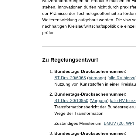
Nutzeranforderungen an Produkte müssen im Ein
stehen. Innovationen dürfen nicht durch praxis
der Prämisse der Technologieoffenheit zu förder
Weiterentwicklung aufgebaut werden. Die vbw setz
nachhaltigen Kreislaufwirtschaftspolitik die einz
prüfen.
Zu Regelungsentwurf
Bundestags-Drucksachennummer:
BT-Drs. 20/6063
(
Vorgang
)
[alle RV hierzu
Nutzung von Kunststoffen in einer Kreislau
Bundestags-Drucksachennummer:
BT-Drs. 20/10950
(
Vorgang
)
[alle RV hierz
Transformationsbericht der Bundesregieru
Wege der Transformation
Zuständiges Ministerium:
BMUV (20. WP)
Bundestags-Drucksachennummer: