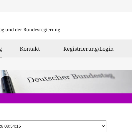
Direkt
zum
ag und der Bundesregierung
Inhalt
ausgewählt
g
Kontakt
Registrierung/Login