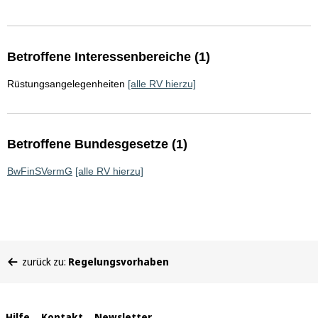
Betroffene Interessenbereiche (1)
Rüstungsangelegenheiten
[alle RV hierzu]
Betroffene Bundesgesetze (1)
BwFinSVermG
[alle RV hierzu]
Sie
zurück zu:
Regelungsvorhaben
befinden
sich
hier:
Hilfe
Kontakt
Newsletter