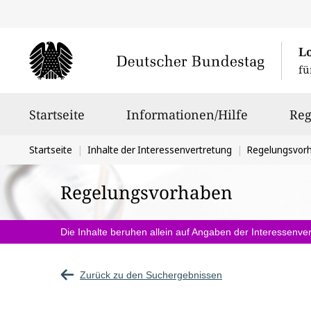
L
fü
Hauptnavigation
Startseite
Informationen/Hilfe
Reg
Sie
Startseite
Inhalte der Interessenvertretung
Regelungsvor
befinden
Regelungsvorhaben
sich
hier:
Die Inhalte beruhen allein auf Angaben der Interessenver
Zurück zu den Suchergebnissen