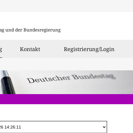
Direkt
zum
ag und der Bundesregierung
Inhalt
ausgewählt
g
Kontakt
Registrierung/Login