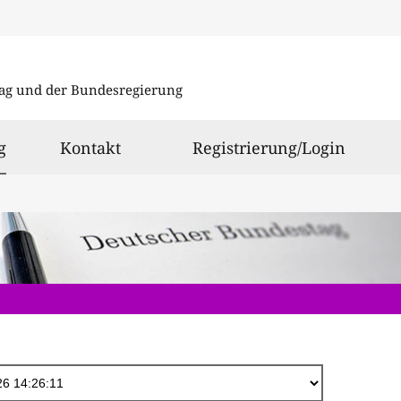
Direkt
zum
ag und der Bundesregierung
Inhalt
ausgewählt
g
Kontakt
Registrierung/Login