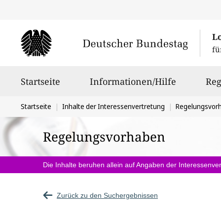
L
fü
Hauptnavigation
Startseite
Informationen/Hilfe
Reg
Sie
Startseite
Inhalte der Interessenvertretung
Regelungsvor
befinden
Regelungsvorhaben
sich
hier:
Die Inhalte beruhen allein auf Angaben der Interessenver
Zurück zu den Suchergebnissen