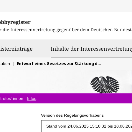
obbyregister
r die Interessenvertretung gegenüber dem
Deutschen Bundest
istereinträge
Inhalte der Interessenvertretun
haben
Entwurf eines Gesetzes zur Stärkung der Strukturen gegen sexuelle Gewalt an Kindern und Jugendlichen
treter/-innen -
Infos
.
Version des Regelungsvorhabens