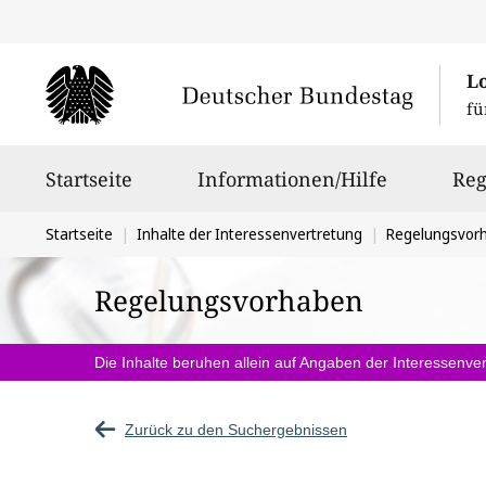
L
fü
Hauptnavigation
Startseite
Informationen/Hilfe
Reg
Sie
Startseite
Inhalte der Interessenvertretung
Regelungsvor
befinden
Regelungsvorhaben
sich
hier:
Die Inhalte beruhen allein auf Angaben der Interessenver
Zurück zu den Suchergebnissen