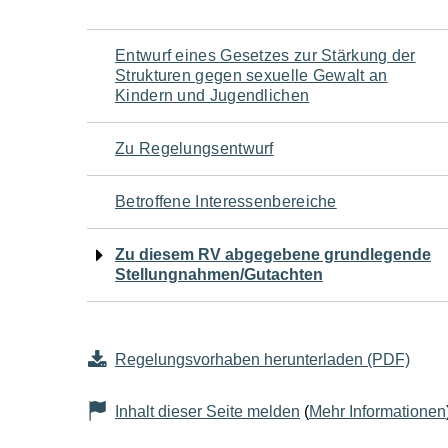
Navigation
Entwurf eines Gesetzes zur Stärkung der
Strukturen gegen sexuelle Gewalt an
für
Kindern und Jugendlichen
den
Zu Regelungsentwurf
Seiteninhalt
Betroffene Interessenbereiche
Zu diesem RV abgegebene grundlegende
Stellungnahmen/Gutachten
Regelungsvorhaben herunterladen (PDF)
Inhalt dieser Seite melden
(
Mehr Informationen