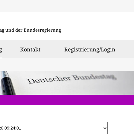
Direkt
zum
ag und der Bundesregierung
Inhalt
ausgewählt
g
Kontakt
Registrierung/Login