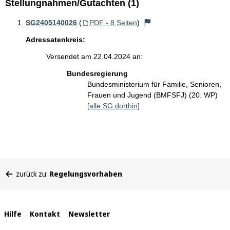
Stellungnahmen/Gutachten (1)
SG2405140026
(
PDF - 8 Seiten
)
Adressatenkreis:
Versendet am 22.04.2024 an:
Bundesregierung
Bundesministerium für Familie, Senioren,
Frauen und Jugend (BMFSFJ) (20. WP)
[alle SG dorthin]
Sie
zurück zu:
Regelungsvorhaben
befinden
sich
hier:
Interne
Hilfe
Kontakt
Newsletter