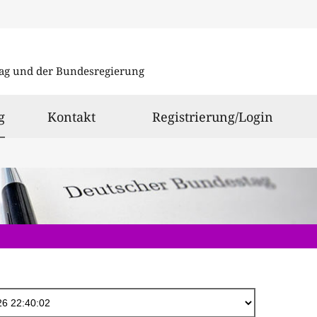
Direkt
zum
ag und der Bundesregierung
Inhalt
ausgewählt
g
Kontakt
Registrierung/Login