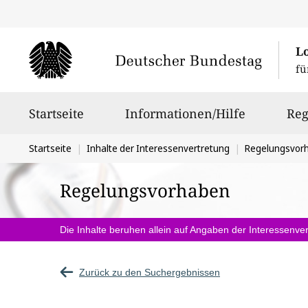
L
fü
Hauptnavigation
Startseite
Informationen/Hilfe
Reg
Sie
Startseite
Inhalte der Interessenvertretung
Regelungsvor
befinden
Regelungsvorhaben
sich
hier:
Die Inhalte beruhen allein auf Angaben der Interessenver
Zurück zu den Suchergebnissen