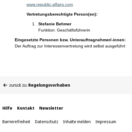
www.republic-affairs.com
Vertretungsberechtigte Person(en):
Stefanie Behmer
Funktion: Geschäftsführerin
Eingesetzte Personen bzw. Unterauftragnehmer/-innen:
Der Auftrag zur Interessenvertretung wird selbst ausgeführt
Sie
zurück zu:
Regelungsvorhaben
befinden
sich
hier:
Interne
Hilfe
Kontakt
Newsletter
Links
Barrierefreiheit
Datenschutz
Inhalte melden
Impressum