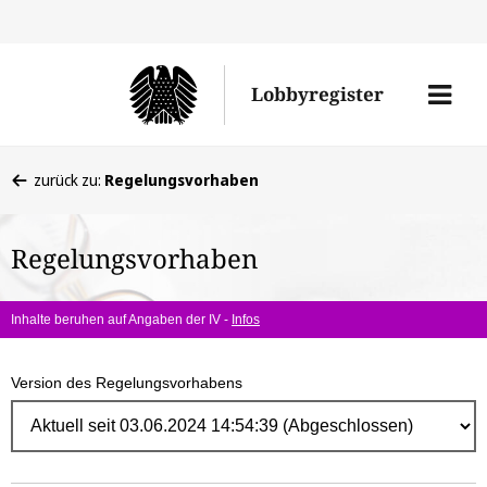
Direk
zum
Men
Lobbyregister
Inhal
öffne
Sie
zurück zu:
Regelungsvorhaben
befinden
sich
Regelungsvorhaben
hier:
Inhalte beruhen auf Angaben der IV -
Infos
Version des Regelungsvorhabens