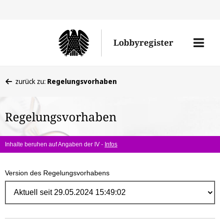
Direk
zum
Men
Lobbyregister
Inhal
öffne
Sie
zurück zu:
Regelungsvorhaben
befinden
sich
Regelungsvorhaben
hier:
Inhalte beruhen auf Angaben der IV -
Infos
Version des Regelungsvorhabens