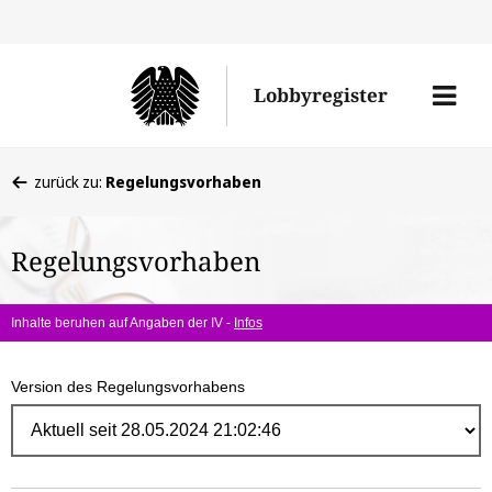
Direk
zum
Men
Lobbyregister
Inhal
öffne
Sie
zurück zu:
Regelungsvorhaben
befinden
sich
Regelungsvorhaben
hier:
Inhalte beruhen auf Angaben der IV -
Infos
Version des Regelungsvorhabens