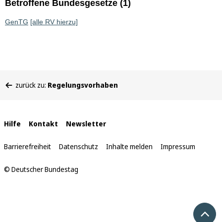
Betroffene Bundesgesetze (1)
GenTG
[alle RV hierzu]
Sie
zurück zu:
Regelungsvorhaben
befinden
sich
hier:
Interne
Hilfe
Kontakt
Newsletter
Links
Barrierefreiheit
Datenschutz
Inhalte melden
Impressum
© Deutscher Bundestag
Nach