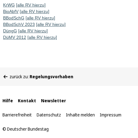
KrWG
[alle RV hierzu]
BioAbfV
[alle RV hierzu]
BBodSchG
[alle RV hierzu]
BBodSchV 2023
[alle RV hierzu]
DüngG
[alle RV hierzu]
DüMV 2012
[alle RV hierzu]
Sie
zurück zu:
Regelungsvorhaben
befinden
sich
hier:
Interne
Hilfe
Kontakt
Newsletter
Links
Barrierefreiheit
Datenschutz
Inhalte melden
Impressum
© Deutscher Bundestag