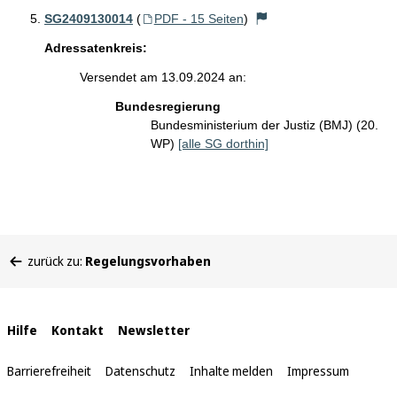
SG2409130014
(
PDF - 15 Seiten
)
Adressatenkreis:
Versendet am 13.09.2024 an:
Bundesregierung
Bundesministerium der Justiz (BMJ) (20.
WP)
[alle SG dorthin]
Sie
zurück zu:
Regelungsvorhaben
befinden
sich
hier:
Interne
Hilfe
Kontakt
Newsletter
Links
Barrierefreiheit
Datenschutz
Inhalte melden
Impressum