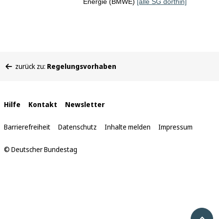
Energie (BMWE)
[alle SG dorthin]
Sie
zurück zu:
Regelungsvorhaben
befinden
sich
hier:
Interne
Hilfe
Kontakt
Newsletter
Links
Barrierefreiheit
Datenschutz
Inhalte melden
Impressum
© Deutscher Bundestag
Nach