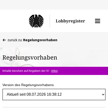
Direk
zum
Men
Lobbyregister
Inhal
öffne
Sie
zurück zu:
Regelungsvorhaben
befinden
sich
Regelungsvorhaben
hier:
Inhalte beruhen auf Angaben der IV -
Infos
Version des Regelungsvorhabens