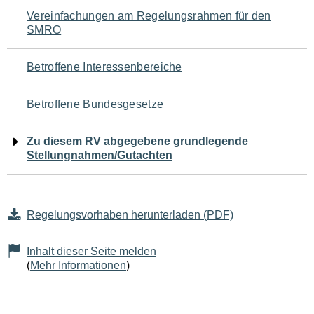
Navigation
Vereinfachungen am Regelungsrahmen für den
SMRO
für
den
Betroffene Interessenbereiche
Seiteninhalt
Betroffene Bundesgesetze
Zu diesem RV abgegebene grundlegende
Stellungnahmen/Gutachten
Regelungsvorhaben herunterladen (PDF)
Inhalt dieser Seite melden
(
Mehr Informationen
)