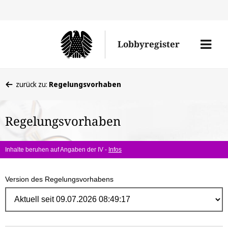
Direk
zum
Men
Lobbyregister
Inhal
öffne
Sie
zurück zu:
Regelungsvorhaben
befinden
sich
Regelungsvorhaben
hier:
Inhalte beruhen auf Angaben der IV -
Infos
Version des Regelungsvorhabens