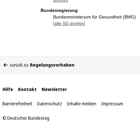
dorthin]
Bundesregierung
Bundesministerium für Gesundheit (BMG)
[alle SG dorthin]
Sie
zurück zu:
Regelungsvorhaben
befinden
sich
hier:
Interne
Hilfe
Kontakt
Newsletter
Links
Barrierefreiheit
Datenschutz
Inhalte melden
Impressum
© Deutscher Bundestag