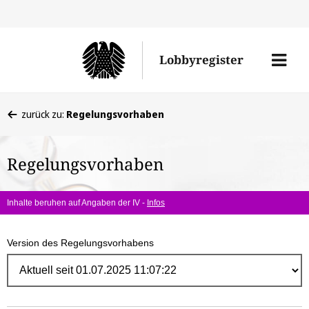
Direk
zum
Men
Lobbyregister
Inhal
öffne
Sie
zurück zu:
Regelungsvorhaben
befinden
sich
Regelungsvorhaben
hier:
Inhalte beruhen auf Angaben der IV -
Infos
Version des Regelungsvorhabens