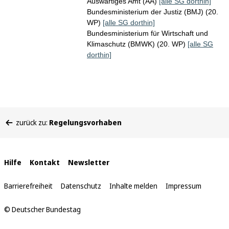
Auswärtiges Amt (AA)
[alle SG dorthin]
Bundesministerium der Justiz (BMJ) (20.
WP)
[alle SG dorthin]
Bundesministerium für Wirtschaft und
Klimaschutz (BMWK) (20. WP)
[alle SG
dorthin]
Sie
zurück zu:
Regelungsvorhaben
befinden
sich
hier:
Interne
Hilfe
Kontakt
Newsletter
Links
Barrierefreiheit
Datenschutz
Inhalte melden
Impressum
© Deutscher Bundestag