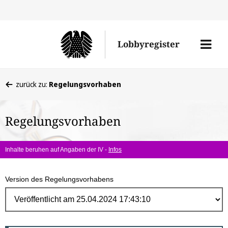
Direk
zum
Men
Lobbyregister
Inhal
öffne
Sie
zurück zu:
Regelungsvorhaben
befinden
sich
Regelungsvorhaben
hier:
Inhalte beruhen auf Angaben der IV -
Infos
Version des Regelungsvorhabens