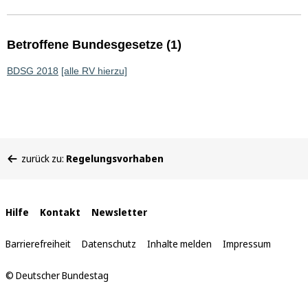
Betroffene Bundesgesetze (1)
BDSG 2018
[alle RV hierzu]
Sie
zurück zu:
Regelungsvorhaben
befinden
sich
hier:
Interne
Hilfe
Kontakt
Newsletter
Links
Barrierefreiheit
Datenschutz
Inhalte melden
Impressum
© Deutscher Bundestag