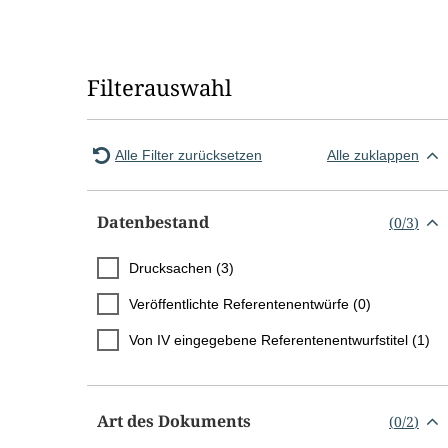
Seite
Seite
zurück
vor
Filterauswahl
Alle Filter zurücksetzen
Alle zuklappen
Datenbestand
(
0
/
3
)
Drucksachen (3)
Veröffentlichte Referentenentwürfe (0)
Von IV eingegebene Referentenentwurfstitel (1)
Art des Dokuments
(
0
/
2
)