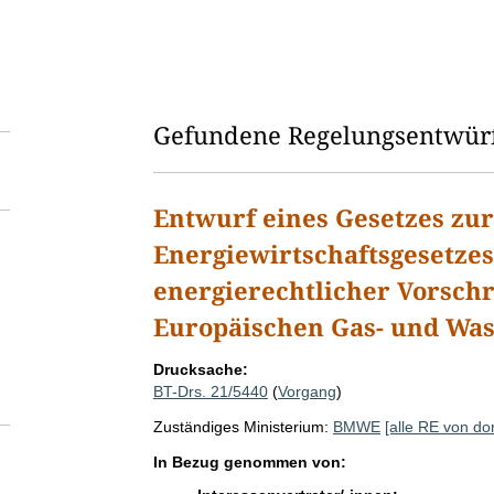
l
d
l
ö
Gefundene Regelungsentwür
s
c
Entwurf eines Gesetzes zu
h
Energiewirtschaftsgesetze
e
energierechtlicher Vorsch
n
Europäischen Gas- und Was
Drucksache:
BT-Drs. 21/5440
(
Vorgang
)
Zuständiges Ministerium:
BMWE
[alle RE von dor
In Bezug genommen von: