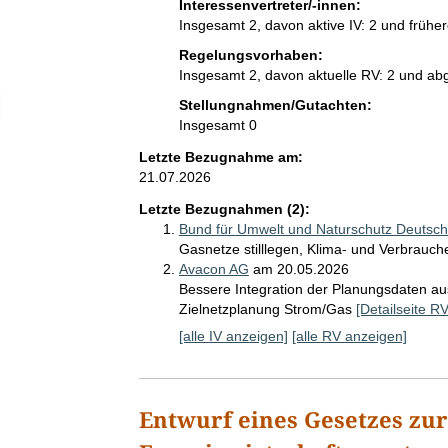
Interessenvertreter/-innen:
u
Insgesamt 2, davon aktive IV: 2 und früher
g
n
Regelungsvorhaben:
a
Insgesamt 2, davon aktuelle RV: 2 und ab
h
elektion Anzahl der IV mit Interessenvertretung zum Entwurf
Stellungnahmen/Gutachten:
m
Insgesamt 0
e
n
Letzte Bezugnahme am:
21.07.2026
Letzte Bezugnahmen (2):
Bund für Umwelt und Naturschutz Deutsch
Gasnetze stilllegen, Klima- und Verbrauc
Avacon AG
am 20.05.2026
Bessere Integration der Planungsdaten 
Zielnetzplanung Strom/Gas
[Detailseite R
[alle IV anzeigen]
[alle RV anzeigen]
Entwurf eines Gesetzes zu