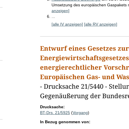
Umsetzung des europäischen Gaspakets 
anzeigen]
I
...
n
[alle IV anzeigen]
[alle RV anzeigen]
s
g
e
s
Entwurf eines Gesetzes zu
a
Energiewirtschaftsgesetze
m
t
energierechtlicher Vorsch
m
e
Europäischen Gas- und Was
h
- Drucksache 21/5440 - Stel
r
a
Gegenäußerung der Bundesr
l
s
Drucksache:
5
BT-Drs. 21/5925
(
Vorgang
)
B
e
In Bezug genommen von:
z