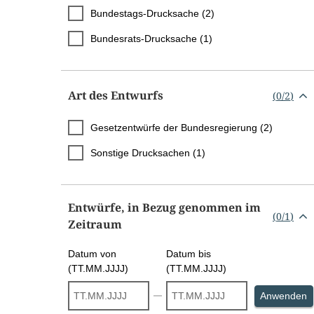
Bundestags-Drucksache (2)
Bundesrats-Drucksache (1)
Art des Entwurfs
(
0
/
2
)
Gesetzentwürfe der Bundesregierung (2)
Sonstige Drucksachen (1)
Entwürfe, in Bezug genommen im
(
0
/
1
)
Zeitraum
Datum von
Datum bis
(TT.MM.JJJJ)
(TT.MM.JJJJ)
S
Anwenden