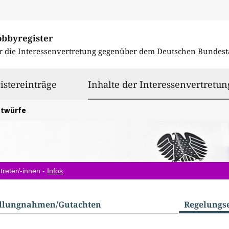
obbyregister
r die Interessenvertretung gegenüber dem
Deutschen Bundest
istereinträge
Inhalte der Interessenvertretun
ntwürfe
treter/-innen -
Infos
.
ellungnahmen/​Gutachten
Regelungs