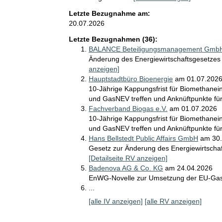
Letzte Bezugnahme am:
20.07.2026
Letzte Bezugnahmen (36):
BALANCE Beteiligungsmanagement GmbH
Änderung des Energiewirtschaftsgesetze
anzeigen]
Hauptstadtbüro Bioenergie
am 01.07.202
10-Jährige Kappungsfrist für Biomethane
und GasNEV treffen und Anknüftpunkte fü
Fachverband Biogas e.V.
am 01.07.2026
10-Jährige Kappungsfrist für Biomethane
und GasNEV treffen und Anknüftpunkte fü
Hans Bellstedt Public Affairs GmbH
am 30
Gesetz zur Änderung des Energiewirtschaft
[Detailseite RV anzeigen]
Badenova AG & Co. KG
am 24.04.2026
EnWG-Novelle zur Umsetzung der EU-Gas
I
...
n
[alle IV anzeigen]
[alle RV anzeigen]
s
g