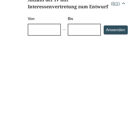
(
0
/
1
)
Interessenvertretung zum Entwurf
Von
Bis
S
Anwenden