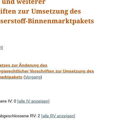
s und weiterer
riften zur Umsetzung des
serstoff-Binnenmarktpakets
t]
etzes zur Änderung des
rgierechtlicher Vorschriften zur Umsetzung des
marktpakets
(
Vorgang
)
ere IV: 0
[alle IV anzeigen]
 abgeschlossene RV: 2
[alle RV anzeigen]