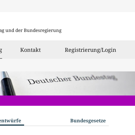
Direkt
Direkt
zu
zum
ag und der Bundesregierung
den
Inhalt
Suchergeb
ausgewählt
g
Kontakt
Registrierung/Login
­entwürfe
Bundes­gesetze