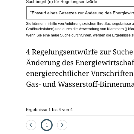
Suchbegriff(e) für Regelungsentwürfe
c
h
Sie können mithilfe von Anführungszeichen Ihre Suchergebnisse auf
b
Großbuchstaben) und durch die Verwendung von Klammern () könn
Wenn Sie eine neue Suche durchführen, werden die Ergebnisse z
o
4 Regelungsentwürfe zur Suche 
x
Änderung des Energiewirtschaf
energierechtlicher Vorschrifte
Gas- und Wasserstoff-Binnenma
Ergebnisse 1 bis 4 von 4
Eine
Seite
Eine
1