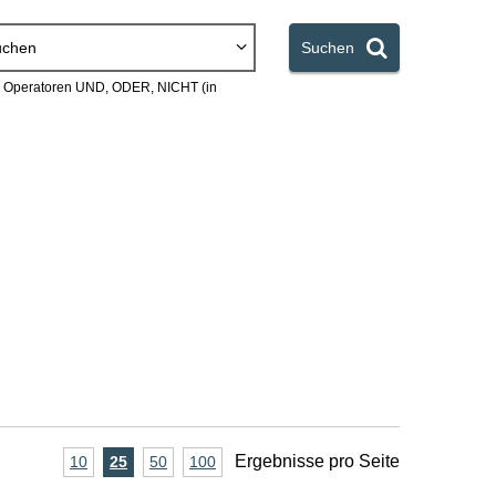
uchen
Suchen
en Operatoren UND, ODER, NICHT (in
A
Ergebnisse pro Seite
10
Ergebnisse
25
Ergebnisse
50
Ergebnisse
100
Ergebnisse
pro
pro
pro
pro