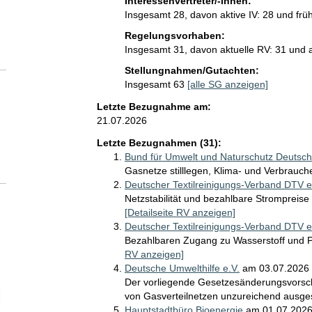
Interessenvertreter/-innen:
Insgesamt 28, davon aktive IV: 28 und früh
Regelungsvorhaben:
Insgesamt 31, davon aktuelle RV: 31 und
Stellungnahmen/Gutachten:
Insgesamt 63
[alle SG anzeigen]
Letzte Bezugnahme am:
21.07.2026
Letzte Bezugnahmen (31):
Bund für Umwelt und Naturschutz Deutsch
Gasnetze stilllegen, Klima- und Verbrauc
Deutscher Textilreinigungs-Verband DTV e
Netzstabilität und bezahlbare Strompreise 
[Detailseite RV anzeigen]
Deutscher Textilreinigungs-Verband DTV e
Bezahlbaren Zugang zu Wasserstoff und P
RV anzeigen]
Deutsche Umwelthilfe e.V.
am 03.07.2026
Der vorliegende Gesetzesänderungsvorsch
elektion Entwürfe, in Bezug genommen im Zeitraum
von Gasverteilnetzen unzureichend ausges
Hauptstadtbüro Bioenergie
am 01.07.202