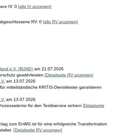
e
ere IV: 0
[alle IV anzeigen]
p
 abgeschlossene RV: 0
[alle RV anzeigen]
r
o
S
e
i
land e.V. (BUND)
am 21.07.2026
t
herschutz gewährleisten
[Detailseite RV anzeigen]
.V.
am 13.07.2026
e
für mittelständische KRITIS-Dienstleister garantieren
.V.
am 13.07.2026
rozesswärme für den Textilservice sichern
[Detailseite
lag zum EnWG ist für eine erfolgreiche Transformation
taltet.
[Detailseite RV anzeigen]
6