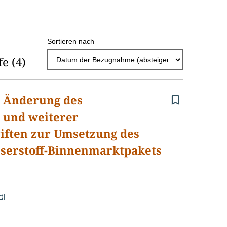
n
Seite
Seite
Seite
Seite
z
a
Sortieren nach
h
fe
(4)
l
E
r Änderung des
r
s und weiterer
g
riften zur Umsetzung des
e
serstoff-Binnenmarktpakets
b
n
i
t]
s
s