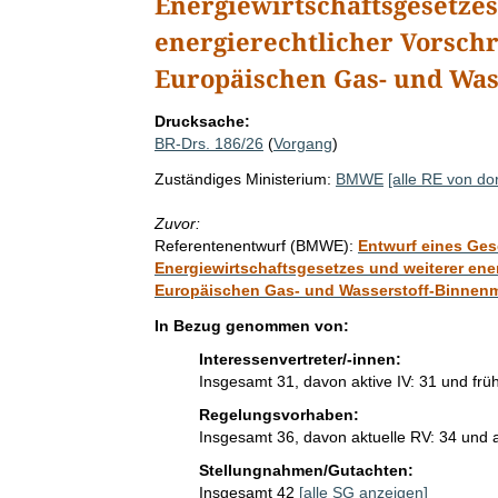
Energiewirtschaftsgesetze
energierechtlicher Vorsch
Europäischen Gas- und Was
Drucksache:
BR-Drs. 186/26
(
Vorgang
)
Zuständiges Ministerium:
BMWE
[alle RE von dor
Zuvor:
Referentenentwurf (BMWE):
Entwurf eines Ges
Energiewirtschaftsgesetzes und weiterer ene
Europäischen Gas- und Wasserstoff-Binnen
In Bezug genommen von:
Interessenvertreter/-innen:
Insgesamt 31, davon aktive IV: 31 und früh
Regelungsvorhaben:
Insgesamt 36, davon aktuelle RV: 34 und
Stellungnahmen/Gutachten:
Insgesamt 42
[alle SG anzeigen]