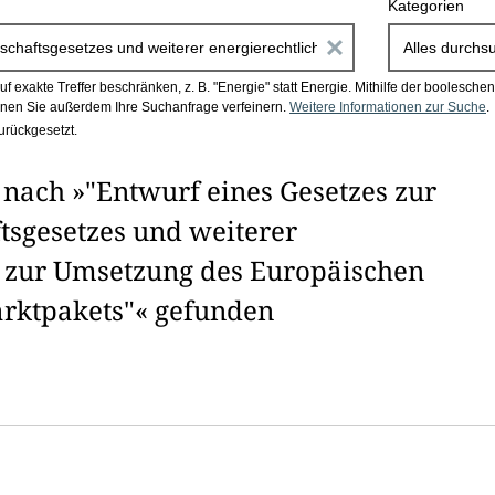
Kategorien
E
Alles durchs
i
 exakte Treffer beschränken, z. B. "Energie" statt Energie.
Mithilfe der boolesch
en Sie außerdem Ihre Suchanfrage verfeinern.
Weitere Informationen zur Suche
.
n
urückgesetzt.
g
nach »"Entwurf eines Gesetzes zur
a
tsgesetzes und weiterer
b
n zur Umsetzung des Europäischen
e
rktpakets"« gefunden
n
i
m
F
e