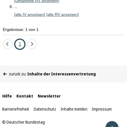
[Detailseite RV anzeigen]
I
...
n
[alle IV anzeigen]
[alle RV anzeigen]
s
g
Ergebnisse: 1 von 1
e
s
a
Eine
Seite
Eine
1
m
Seite
Seite
t
m
zurück
vor
e
Sie
h
zurück zu:
Inhalte der Interessenvertretung
befinden
r
sich
a
hier:
l
Interne
Hilfe
Kontakt
s
Newsletter
5
Links
B
Barrierefreiheit
Datenschutz
Inhalte melden
Impressum
e
z
© Deutscher Bundestag
Nach 
u