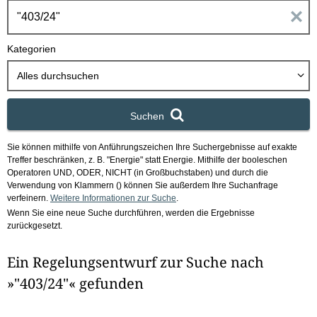
h
E
b
o
i
Kategorien
x
n
Alles durchsuchen
g
Suchen
a
Sie können mithilfe von Anführungszeichen Ihre Suchergebnisse auf exakte
b
Treffer beschränken, z. B. "Energie" statt Energie.
Mithilfe der booleschen
Operatoren UND, ODER, NICHT (in Großbuchstaben) und durch die
e
Verwendung von Klammern () können Sie außerdem Ihre Suchanfrage
verfeinern.
Weitere Informationen zur Suche
.
Wenn Sie eine neue Suche durchführen, werden die Ergebnisse
n
zurückgesetzt.
i
Ein Regelungsentwurf zur Suche nach
m
»"403/24"« gefunden
F