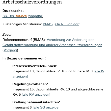
i
Arbeitsschutzverordnungen
s
Drucksache:
s
BR-Drs.
403/24
(
Vorgang
)
e
Zuständiges Ministerium:
BMAS
[alle RE von dort]
p
Zuvor:
r
Referentenentwurf (BMAS):
Verordnung zur Änderung der
o
Gefahrstoffverordnung und anderer Arbeitsschutzverordnungen
S
(
Vorgang
)
e
In Bezug genommen von:
i
Interessenvertreter/-innen:
t
Insgesamt 10, davon aktive IV: 10 und frühere IV: 0
[alle IV
anzeigen]
e
Regelungsvorhaben:
Insgesamt 15, davon aktuelle RV: 10 und abgeschlossene
RV: 5
[alle RV anzeigen]
Stellungnahmen/Gutachten:
Insgesamt 6
[alle SG anzeigen]