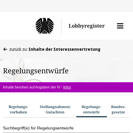
Direkt
Direk
zu
zum
Men
Lobbyregister
den
Inhal
öffne
Sucherge
Sie
zurück zu:
Inhalte der Interessenvertretung
befinden
sich
Regelungsentwürfe
hier:
Inhalte beruhen auf Angaben der IV -
Infos
S
Regelungs­
Stellungnahmen/​
Regelungs­
Bundes­
vorhaben
Gutachten
entwürfe
gesetze
u
c
Suchbegriff(e) für Regelungsentwürfe