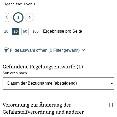
e
Ergebnisse: 1 von 1
l
Eine
Seite
Eine
1
d
Seite
Seite
A
Ergebnisse pro Seite
10
Ergebnisse
25
Ergebnisse
50
Ergebnisse
100
Ergebnisse
zurück
vor
l
n
pro
pro
pro
pro
Seite
Seite
Seite
Seite
z
ö
Filterauswahl öffnen
(0 Filter gewählt)
a
s
h
Gefundene Regelungsentwürfe
(1)
c
l
Sortieren nach
E
h
r
e
g
e
n
b
Verordnung zur Änderung der
n
Gefahrstoffverordnung und anderer