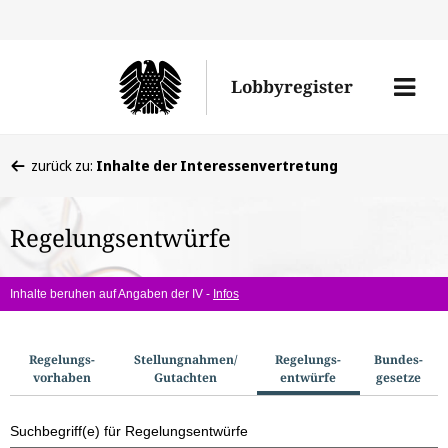
Direkt
Direk
zu
zum
Men
Lobbyregister
den
Inhal
öffne
Sucherge
Sie
zurück zu:
Inhalte der Interessenvertretung
befinden
sich
Regelungsentwürfe
hier:
Inhalte beruhen auf Angaben der IV -
Infos
S
Regelungs­
Stellungnahmen/​
Regelungs­
Bundes­
vorhaben
Gutachten
entwürfe
gesetze
u
c
Suchbegriff(e) für Regelungsentwürfe