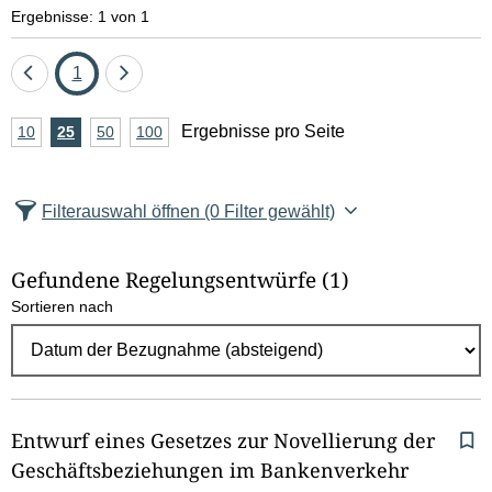
e
Ergebnisse: 1 von 1
l
Eine
Seite
Eine
1
d
Seite
Seite
A
Ergebnisse pro Seite
10
Ergebnisse
25
Ergebnisse
50
Ergebnisse
100
Ergebnisse
zurück
vor
l
n
pro
pro
pro
pro
Seite
Seite
Seite
Seite
z
ö
Filterauswahl öffnen
(0 Filter gewählt)
a
s
h
Gefundene Regelungsentwürfe
(1)
c
l
Sortieren nach
E
h
r
e
g
e
n
b
Entwurf eines Gesetzes zur Novellierung der
n
Geschäftsbeziehungen im Bankenverkehr