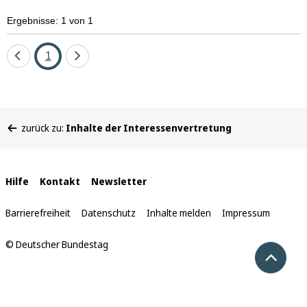
Ergebnisse: 1 von 1
Eine
Seite
Eine
1
Seite
Seite
zurück
vor
Sie
zurück zu:
Inhalte der Interessenvertretung
befinden
sich
hier:
Interne
Hilfe
Kontakt
Newsletter
Links
Barrierefreiheit
Datenschutz
Inhalte melden
Impressum
© Deutscher Bundestag
Nach 