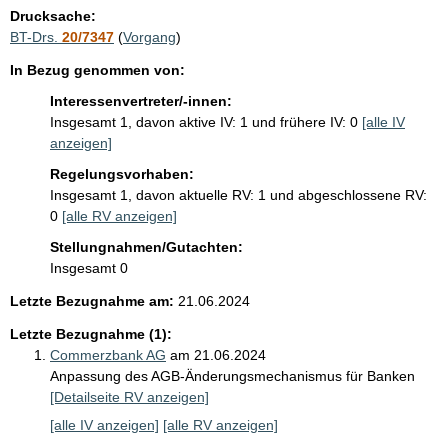
i
Drucksache:
s
BT-Drs.
20/7347
(
Vorgang
)
s
In Bezug genommen von:
e
Interessenvertreter/-innen:
p
Insgesamt 1, davon aktive IV: 1 und frühere IV: 0
[alle IV
r
anzeigen]
o
Regelungsvorhaben:
Insgesamt 1, davon aktuelle RV: 1 und abgeschlossene RV:
S
0
[alle RV anzeigen]
e
Stellungnahmen/Gutachten:
i
Insgesamt 0
t
Letzte Bezugnahme am:
21.06.2024
e
Letzte Bezugnahme (1):
Commerzbank AG
am 21.06.2024
Anpassung des AGB-Änderungsmechanismus für Banken
[Detailseite RV anzeigen]
[alle IV anzeigen]
[alle RV anzeigen]