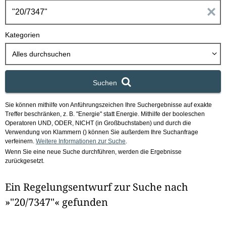
h
E
b
o
i
Kategorien
x
n
Alles durchsuchen
g
Suchen
a
Sie können mithilfe von Anführungszeichen Ihre Suchergebnisse auf exakte
b
Treffer beschränken, z. B. "Energie" statt Energie.
Mithilfe der booleschen
Operatoren UND, ODER, NICHT (in Großbuchstaben) und durch die
e
Verwendung von Klammern () können Sie außerdem Ihre Suchanfrage
verfeinern.
Weitere Informationen zur Suche
.
Wenn Sie eine neue Suche durchführen, werden die Ergebnisse
n
zurückgesetzt.
i
Ein Regelungsentwurf zur Suche nach
m
»"20/7347"« gefunden
F