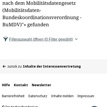
nach dem Mobilitätsdatengesetz
e
(Mobilitätsdaten-
l
Bundeskoordinationsverordnung -
d
BuMDV)"« gefunden
l
Filterauswahl öffnen
(0 Filter gewählt)
ö
s
Sie
c
zurück zu:
Inhalte der Interessenvertretung
befinden
h
sich
hier:
e
Interne
Hilfe
Kontakt
Newsletter
n
Links
Barrierefreiheit
Datenschutz
Inhalte melden
Impressum
© Deutscher Bundestag