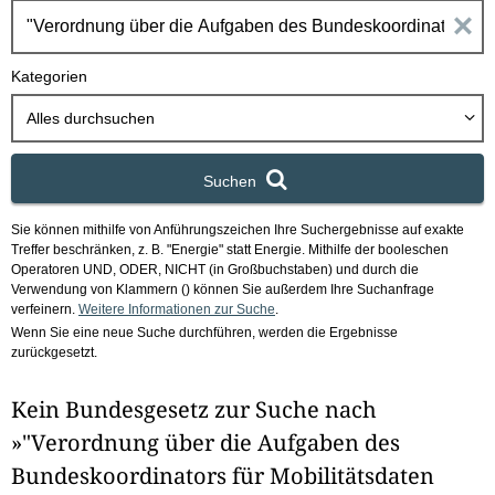
h
E
b
o
i
Kategorien
x
n
Alles durchsuchen
g
Suchen
a
Sie können mithilfe von Anführungszeichen Ihre Suchergebnisse auf exakte
b
Treffer beschränken, z. B. "Energie" statt Energie.
Mithilfe der booleschen
Operatoren UND, ODER, NICHT (in Großbuchstaben) und durch die
e
Verwendung von Klammern () können Sie außerdem Ihre Suchanfrage
verfeinern.
Weitere Informationen zur Suche
.
Wenn Sie eine neue Suche durchführen, werden die Ergebnisse
n
zurückgesetzt.
i
Kein Bundesgesetz zur Suche nach
m
»"Verordnung über die Aufgaben des
F
Bundeskoordinators für Mobilitätsdaten