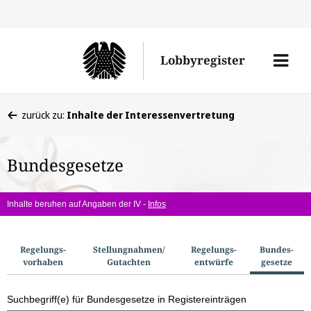
Direkt
Direk
zu
zum
Men
Lobbyregister
den
Inhal
öffne
Sucherge
Sie
zurück zu:
Inhalte der Interessenvertretung
befinden
sich
Bundesgesetze
hier:
Inhalte beruhen auf Angaben der IV -
Infos
S
Regelungs­
Stellungnahmen/​
Regelungs­
Bundes­
vorhaben
Gutachten
entwürfe
gesetze
u
c
Suchbegriff(e) für Bundesgesetze in Registereinträgen