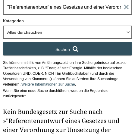
h
E
b
o
i
Kategorien
x
n
Alles durchsuchen
g
Suchen
a
Sie können mithilfe von Anführungszeichen Ihre Suchergebnisse auf exakte
b
Treffer beschränken, z. B. "Energie" statt Energie.
Mithilfe der booleschen
Operatoren UND, ODER, NICHT (in Großbuchstaben) und durch die
e
Verwendung von Klammern () können Sie außerdem Ihre Suchanfrage
verfeinern.
Weitere Informationen zur Suche
.
Wenn Sie eine neue Suche durchführen, werden die Ergebnisse
n
zurückgesetzt.
i
Kein Bundesgesetz zur Suche nach
m
»"Referentenentwurf eines Gesetzes und
F
einer Verordnung zur Umsetzung der