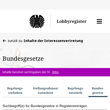
Direkt
Direk
zu
zum
Men
Lobbyregister
den
Inhal
öffne
Sucherge
Sie
zurück zu:
Inhalte der Interessenvertretung
befinden
sich
Bundesgesetze
hier:
Inhalte beruhen auf Angaben der IV -
Infos
S
Regelungs­
Stellungnahmen/​
Regelungs­
Bundes­
vorhaben
Gutachten
entwürfe
gesetze
u
c
Suchbegriff(e) für Bundesgesetze in Registereinträgen