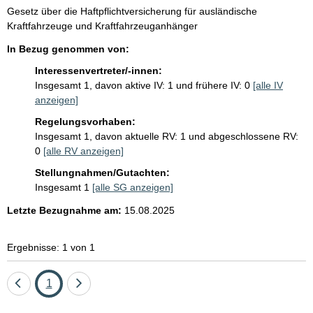
i
G
Gesetz über die Haftpflichtversicherung für ausländische
s
e
Kraftfahrzeuge und Kraftfahrzeuganhänger
s
s
In Bezug genommen von:
e
e
t
Interessenvertreter/-innen:
p
z
Insgesamt 1, davon aktive IV: 1 und frühere IV: 0
[alle IV
e
r
anzeigen]
s
o
Regelungsvorhaben:
t
Insgesamt 1, davon aktuelle RV: 1 und abgeschlossene RV:
S
i
0
[alle RV anzeigen]
t
e
e
Stellungnahmen/Gutachten:
i
l
Insgesamt 1
[alle SG anzeigen]
t
:
Letzte Bezugnahme am:
15.08.2025
e
Ergebnisse: 1 von 1
Eine
Seite
Eine
1
Seite
Seite