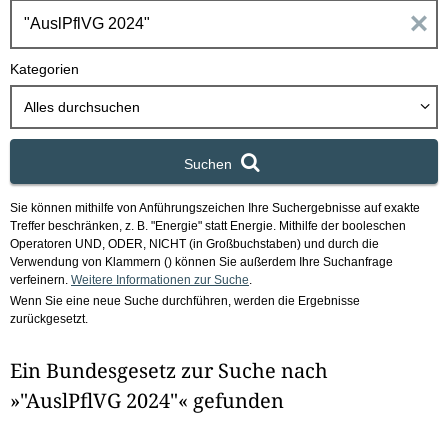
h
E
b
o
i
Kategorien
x
n
Alles durchsuchen
g
Suchen
a
Sie können mithilfe von Anführungszeichen Ihre Suchergebnisse auf exakte
b
Treffer beschränken, z. B. "Energie" statt Energie.
Mithilfe der booleschen
Operatoren UND, ODER, NICHT (in Großbuchstaben) und durch die
e
Verwendung von Klammern () können Sie außerdem Ihre Suchanfrage
verfeinern.
Weitere Informationen zur Suche
.
Wenn Sie eine neue Suche durchführen, werden die Ergebnisse
n
zurückgesetzt.
i
Ein Bundesgesetz zur Suche nach
m
»"AuslPflVG 2024"« gefunden
F