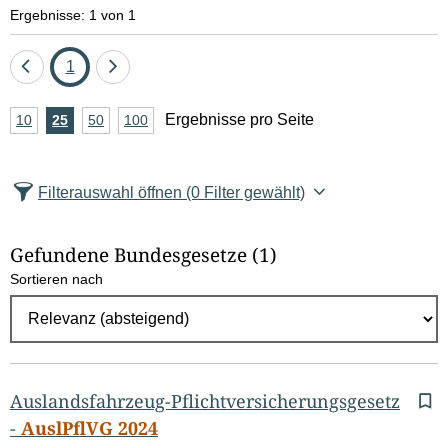
e
Ergebnisse: 1 von 1
l
Eine
Seite
Eine
1
d
Seite
Seite
A
Ergebnisse pro Seite
10
Ergebnisse
25
Ergebnisse
50
Ergebnisse
100
Ergebnisse
zurück
vor
l
n
pro
pro
pro
pro
Seite
Seite
Seite
Seite
z
ö
Filterauswahl öffnen
(0 Filter gewählt)
a
s
h
Gefundene Bundesgesetze
(1)
c
l
Sortieren nach
E
h
r
e
g
e
n
b
Auslandsfahrzeug-Pflichtversicherungsgesetz
n
-
AuslPflVG 2024