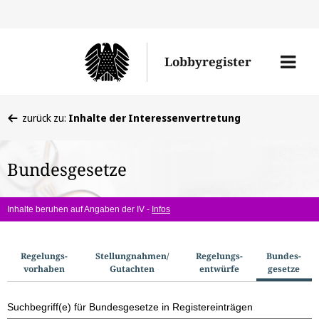
Direkt
Direk
zu
zum
Men
Lobbyregister
den
Inhal
öffne
Sucherge
Sie
zurück zu:
Inhalte der Interessenvertretung
befinden
sich
Bundesgesetze
hier:
Inhalte beruhen auf Angaben der IV -
Infos
S
Regelungs­
Stellungnahmen/​
Regelungs­
Bundes­
vorhaben
Gutachten
entwürfe
gesetze
u
c
Suchbegriff(e) für Bundesgesetze in Registereinträgen